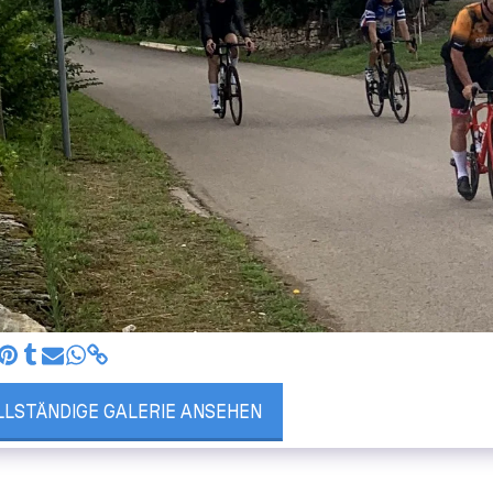
LLSTÄNDIGE GALERIE ANSEHEN