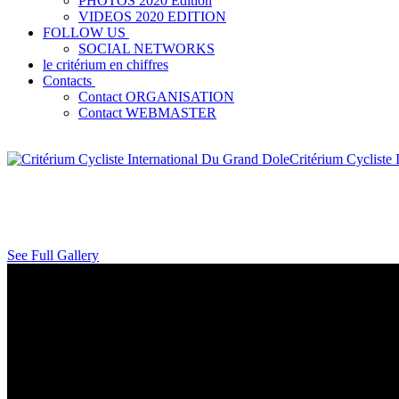
PHOTOS 2020 Edition
VIDEOS 2020 EDITION
FOLLOW US
SOCIAL NETWORKS
le critérium en chiffres
Contacts
Contact ORGANISATION
Contact WEBMASTER
Critérium Cycliste
See Full Gallery