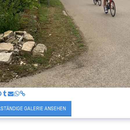
LSTÄNDIGE GALERIE ANSEHEN