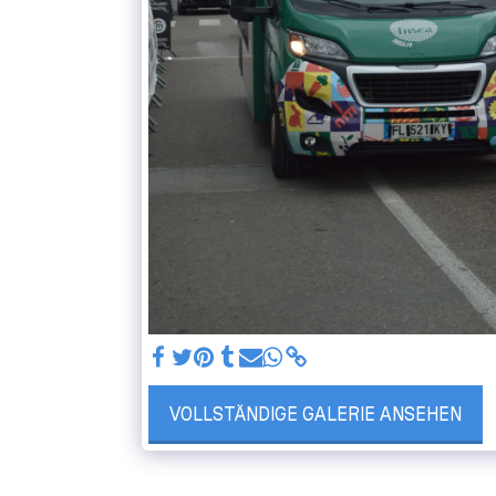
VOLLSTÄNDIGE GALERIE ANSEHEN