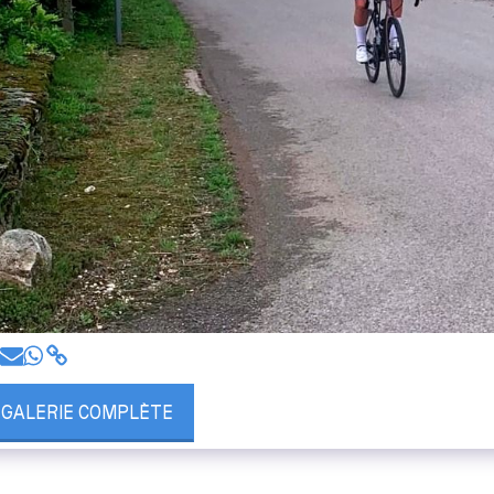
A GALERIE COMPLÈTE