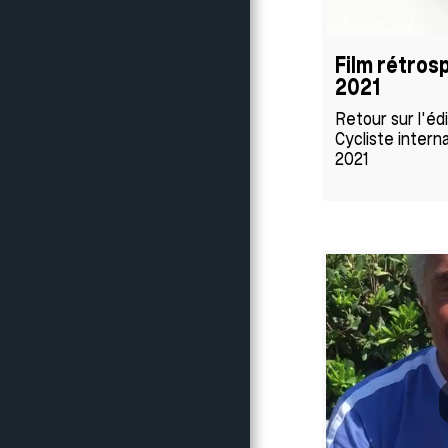
NOS ACTIONS
RÉSULTATS
Film rétrosp
PHOTOS & VIDÉOS
2021
SUIVEZ NOUS
Retour sur l'éd
LE CRITÉRIUM EN
Cycliste intern
CHIFFRES
2021
CONTACTS