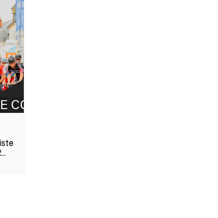
iste
..