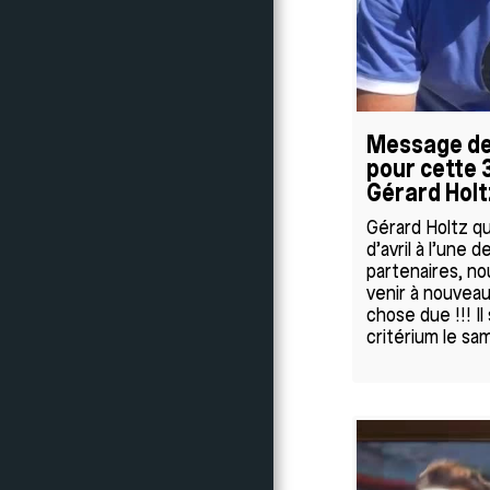
Message de
pour cette 3
Gérard Holt
Gérard Holtz qu
d’avril à l’une 
partenaires, no
venir à nouveau.
chose due !!! I
critérium le sam