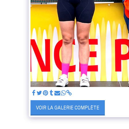
VOIR LA GALERIE COMPLÈTE